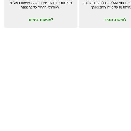
את זמני ההלכה בכל מקום בעולם,
"נזר", חוברת מהרב יניב חניא על צניעות בעולם
דולות או על פי קו רוחב ואורך
המודרני. הרחוק כל כך ממנה...
לחישוב מהיר
צניעות בימינו?